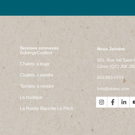
Services connexes
Nous Joindre
Auberge
Coolbox
501, Rue Val Saint
Chalets à louer
Côme (QC) J0K 2B
Chalets à vendre
450 883-0701
Terrains à vendre
Info@skivsc.com
La boutique
La Rosée Blanche
Le Pitch