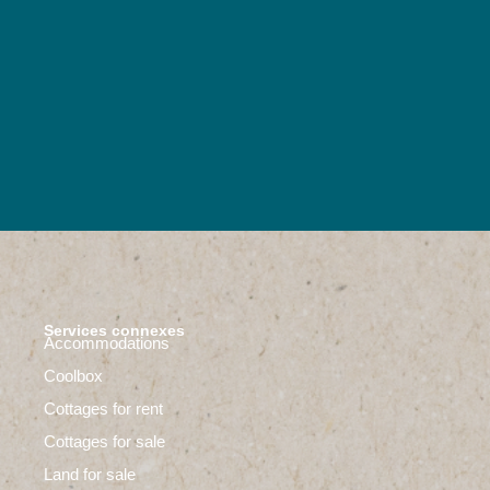
Services connexes
Accommodations
Coolbox
Cottages for rent
Cottages for sale
Land for sale