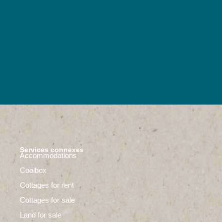
Services connexes
Accommodations
Coolbox
Cottages for rent
Cottages for sale
Land for sale