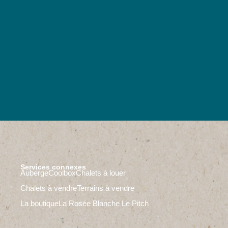
Services connexes
Auberge
Coolbox
Chalets à louer
Chalets à vendre
Terrains à vendre
La boutique
La Rosée Blanche
Le Pitch