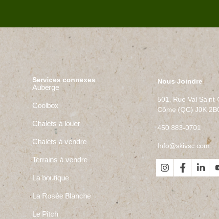
Services connexes
Nous Joindre
Auberge
501, Rue Val Saint
Coolbox
Côme (QC) J0K 2B
Chalets à louer
450 883-0701
Chalets à vendre
Info@skivsc.com
Terrains à vendre
La boutique
La Rosée Blanche
Le Pitch