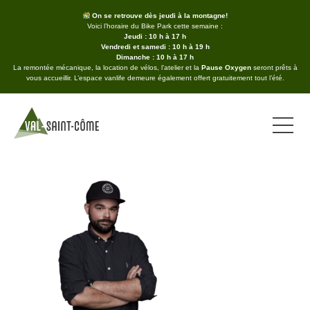
On se retrouve dès jeudi à la montagne!
Voici l’horaire du Bike Park cette semaine :
Jeudi : 10 h à 17 h
Vendredi et samedi : 10 h à 19 h
Dimanche : 10 h à 17 h
La remontée mécanique, la location de vélos, l’atelier et la
Pause Oxygen
seront prêts à
vous accueillir. L’espace vanlife demeure également offert gratuitement tout l’été.