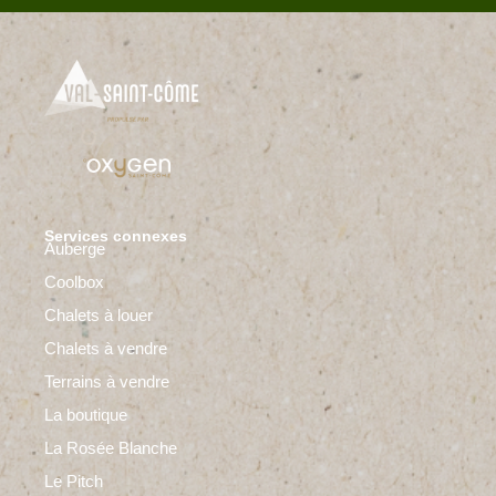
Services connexes
Auberge
Coolbox
Chalets à louer
Chalets à vendre
Terrains à vendre
La boutique
La Rosée Blanche
Le Pitch