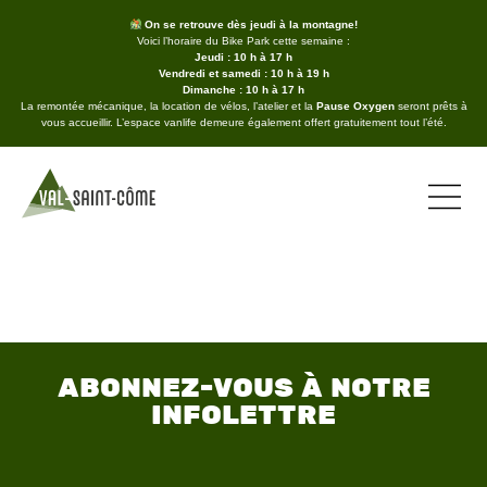
On se retrouve dès jeudi à la montagne!
Voici l’horaire du Bike Park cette semaine :
Jeudi : 10 h à 17 h
Vendredi et samedi : 10 h à 19 h
Dimanche : 10 h à 17 h
La remontée mécanique, la location de vélos, l’atelier et la
Pause Oxygen
seront prêts à
vous accueillir. L’espace vanlife demeure également offert gratuitement tout l’été.
ABONNEZ-VOUS À NOTRE
INFOLETTRE